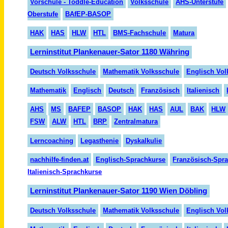
Vorschule - Toddle-Education
Volksschule
AHS-Unterstufe
Oberstufe
BAfEP-BASOP
HAK
HAS
HLW
HTL
BMS-Fachschule
Matura
Lerninstitut Plankenauer-Sator 1180 Währing
Deutsch Volksschule
Mathematik Volksschule
Englisch Vol
Mathematik
Englisch
Deutsch
Französisch
Italienisch
AHS
MS
BAFEP
BASOP
HAK
HAS
AUL
BAK
HLW
FSW
ALW
HTL
BRP
Zentralmatura
Lerncoaching
Legasthenie
Dyskalkulie
nachhilfe-finden.at
Englisch-Sprachkurse
Französisch-Spr
Italienisch-Sprachkurse
Lerninstitut Plankenauer-Sator 1190 Wien Döbling
Deutsch Volksschule
Mathematik Volksschule
Englisch Vol