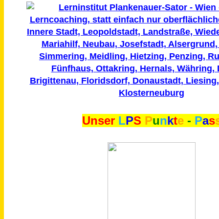
Unser
L
P
S
P
u
n
k
t
e
-
P
a
s