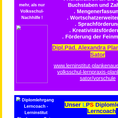
Buchstaben und Za
. Mengenerfassu
. Wortschatzerweite
. Sprachförderun
. Kreativitätsförde
. Förderung der Feinm
Dipl.Päd. Alexandra Pla
Sator
www.lerninstitut-plankenaue
volksschul-lernpraxis-pla
sator/vorschule
Unser
L
P
S
Diploml
Lerncoach