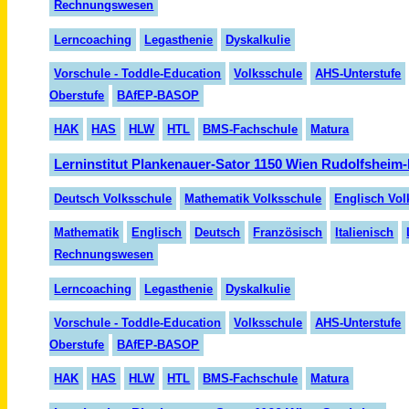
Rechnungswesen
Lerncoaching
Legasthenie
Dyskalkulie
Vorschule - Toddle-Education
Volksschule
AHS-Unterstufe
Oberstufe
BAfEP-BASOP
HAK
HAS
HLW
HTL
BMS-Fachschule
Matura
Lerninstitut Plankenauer-Sator 1150 Wien Rudolfsheim
Deutsch Volksschule
Mathematik Volksschule
Englisch Vol
Mathematik
Englisch
Deutsch
Französisch
Italienisch
Rechnungswesen
Lerncoaching
Legasthenie
Dyskalkulie
Vorschule - Toddle-Education
Volksschule
AHS-Unterstufe
Oberstufe
BAfEP-BASOP
HAK
HAS
HLW
HTL
BMS-Fachschule
Matura