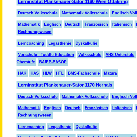
Lerninstitut Plankenauer-Sator 1160 Wien Ottakring
Deutsch Volksschule
Mathematik Volksschule
Englisch Vol
Mathematik
Englisch
Deutsch
Französisch
Italienisch
Rechnungswesen
Lerncoaching
Legasthenie
Dyskalkulie
Vorschule - Toddle-Education
Volksschule
AHS-Unterstufe
Oberstufe
BAfEP-BASOP
HAK
HAS
HLW
HTL
BMS-Fachschule
Matura
Lerninstitut Plankenauer-Sator 1170 Hernals
Deutsch Volksschule
Mathematik Volksschule
Englisch Vol
Mathematik
Englisch
Deutsch
Französisch
Italienisch
Rechnungswesen
Lerncoaching
Legasthenie
Dyskalkulie