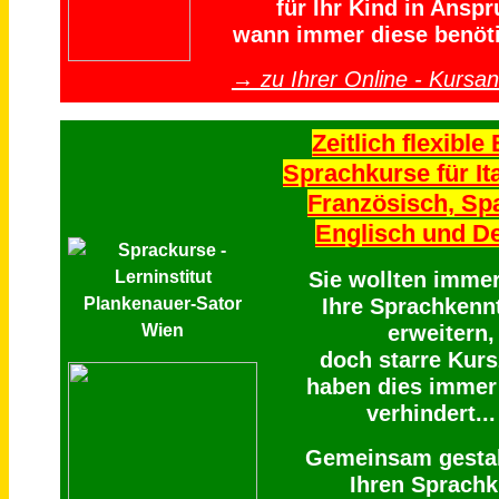
für Ihr Kind in Anspr
wann immer diese benöti
→ zu Ihrer Online - Kursa
Zeitlich flexible 
Sprachkurse für Ita
Französisch, Sp
Englisch und D
Sie wollten imme
Ihre Sprachkenn
erweitern,
doch starre Kurs
haben dies immer
verhindert...
Gemeinsam gestal
Ihren Sprachk