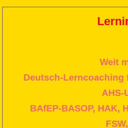
Lern
i
Weit m
Deutsch-Lerncoaching f
AHS-U
BAfEP-BASOP, HAK, H
FSW,