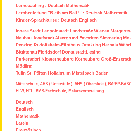
Lerncoaching :
Deutsch
Mathematik
Lernbegleitung "Bleib am Ball !" :
Deutsch
Mathematik
Kinder-Sprachkurse :
Deutsch
Englisch
Innere Stadt
Leopoldstadt
Landstraße
Wieden
Margartet
Neubau
Josefstadt
Alsergrund
Favoriten
Simmering
Mei
Penzing
Rudolfsheim-Fünfhaus
Ottakring
Hernals
Währ
Bigittenau
Floridsdorf
Donaustadt
Liesing
Purkersdorf
Klosterneuburg
Korneuburg
Groß-Enzersd
Mödling
Tulln
St. Pölten
Hollabrunn
Mistelbach
Baden
Mittelschule,
AHS ( Unterstufe ),
AHS ( Oberstufe ),
BAfEP
-
BASO
HLW,
HTL,
BMS
-Fachschule,
Maturavorbereitung
Deutsch
Englisch
Mathematik
Latein
Französisch