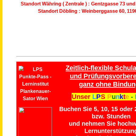
Standort Währing ( Zentrale ) :
Gentzgasse 73
und 
Standort Döbling :
Weinberggasse 60, 119
Zeitlich-flexible Schula
und Prüfungsvorbere
ganz ohne Bindun
Unser
L
P
S
P
u
n
k
t
e
-
Buchen Sie 5, 10, 15 oder
bzw. Stunden
und nehmen Sie hochw
Lernunterstützun