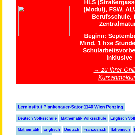
HLS (Straßergass
(Modul), FSW, AL
Berufsschule, 
Zentralmatu
Beginn: Septemb
Mind. 1 fixe Stund
Schularbeitsvorbe
inklusive
→ zu Ihrer Onli
Kursanmeldu
Lerninstitut Plankenauer-Sator 1140 Wien Penzing
Deutsch Volksschule
Mathematik Volksschule
Englisch Vol
Mathematik
Englisch
Deutsch
Französisch
Italienisch