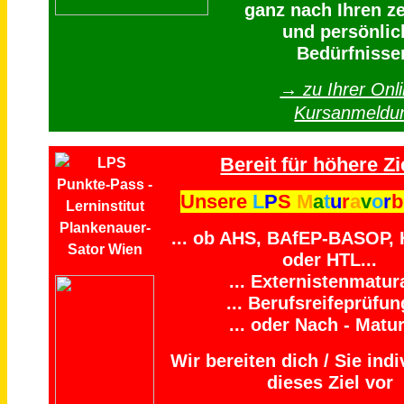
ganz nach Ihren ze
und persönlic
Bedürfnisse
→ zu Ihrer Onli
Kursanmeldu
Bereit für höhere Zi
Unsere
L
P
S
M
a
t
u
r
a
v
o
r
b
... ob AHS, BAfEP-BASOP,
oder HTL...
... Externistenmatura
... Berufsreifeprüfung
... oder Nach - Matur
Wir bereiten dich / Sie indi
dieses Ziel vor