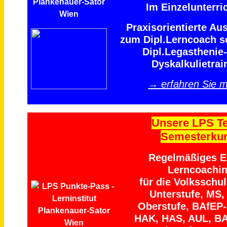
Im Einzelunterric
Praxisorientierte Au
zum Dipl.Lerncoach 
Dipl.Legasthenie
Dyskalkulietrai
→ erfahren Sie 
Unsere LPS T
Semesterku
Regelmäßiges Ei
Lerncoachi
für die Volksschu
Unterstufe, MS,
Oberstufe, BAfEP
HAK, HAS, AUL, B