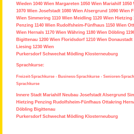
Wieden
1040 Wien
Margareten
1050 Wien
Mariahilf
1050 
1070 Wien
Josefstadt
1080 Wien
Alsergrund
1090 Wien
F
Wien
Simmering
1110 Wien
Meidling
1120 Wien
Hietzing
Penzing
1140 Wien
Rudolfsheim-Fünfhaus
1150 Wien
Ot
Wien
Hernals
1170 Wien
Währing
1180 Wien
Döbling
119
Bigittenau
1200 Wien
Floridsdorf
1210 Wien
Donaustadt
Liesing
1230 Wien
Purkersdorf
Schwechat
Mödling
Klosterneuburg
Sprachkurse:
Freizeit-Sprachkurse
-
Business-Sprachkurse
-
Senioren-Sprac
Sprachkurse
Innere Stadt
Mariahilf
Neubau
Josefstadt
Alsergrund
Si
Hietzing
Penzing
Rudolfsheim-Fünfhaus
Ottakring
Hern
Döbling
Bigittenau
Purkersdorf
Schwechat
Mödling
Klosterneuburg