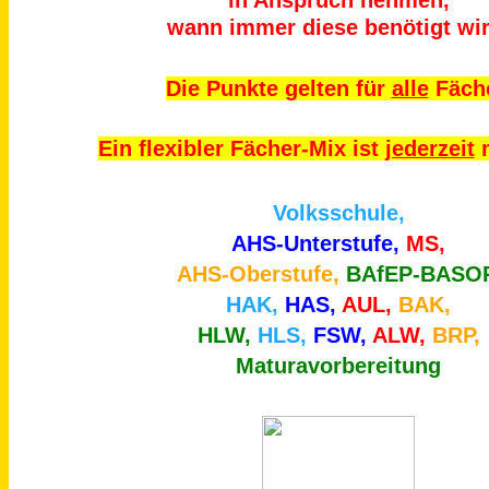
in Anspruch nehmen,
wann immer diese benötigt wir
Die Punkte gelten für
alle
Fäche
Ein flexibler Fächer-Mix ist
jederzeit
m
Volksschule,
AHS-Unterstufe,
MS,
AHS-Oberstufe,
BAfEP-BASOP
HAK,
HAS,
AUL,
BAK,
HLW,
HLS,
FSW,
ALW,
BRP,
Maturavorbereitung