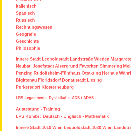
Italienisch
Spanisch
Russisch
Rechnungswesen
Geografie
Geschichte
Philosophie
Innere Stadt
Leopoldstadt
Landstraße
Wieden
Margaret
Neubau
Josefstadt
Alsergrund
Favoriten
Simmering
Mei
Penzing
Rudolfsheim-Fünfhaus
Ottakring
Hernals
Währ
Bigittenau
Floridsdorf
Donaustadt
Liesing
Purkersdorf
Klosterneuburg
LRS
Legasthenie,
Dyskalkulie,
ADS /
ADHS
Austestung
-
Training
LPS Kombi :
Deutsch
-
Englisch
-
Mathematik
Innere Stadt
1010 Wien
Leopoldstadt
1020 Wien
Landstr