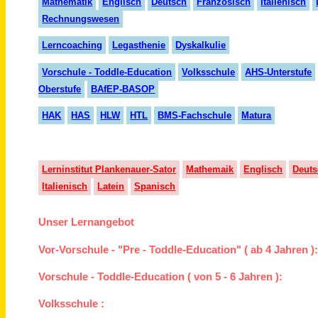
Mathematik
Englisch
Deutsch
Französisch
Italienisch
Rechnungswesen
Lerncoaching
Legasthenie
Dyskalkulie
Vorschule - Toddle-Education
Volksschule
AHS-Unterstufe
Oberstufe
BAfEP-BASOP
HAK
HAS
HLW
HTL
BMS-Fachschule
Matura
Lerninstitut Plankenauer-Sator
Mathemaik
Englisch
Deut
Italienisch
Latein
Spanisch
Unser Lernangebot
Vor-Vorschule - "Pre - Toddle-Education" ( ab 4 Jahren )
Vorschule - Toddle-Education ( von 5 - 6 Jahren ):
Volksschule :