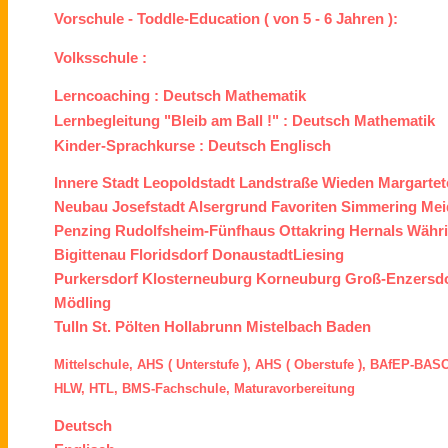
Vorschule - Toddle-Education ( von 5 - 6 Jahren ):
Volksschule :
Lerncoaching :
Deutsch
Mathematik
Lernbegleitung "Bleib am Ball !" :
Deutsch
Mathematik
Kinder-Sprachkurse :
Deutsch
Englisch
Innere Stadt
Leopoldstadt
Landstraße
Wieden
Margartet
Neubau
Josefstadt
Alsergrund
Favoriten
Simmering
Mei
Penzing
Rudolfsheim-Fünfhaus
Ottakring
Hernals
Währ
Bigittenau
Floridsdorf
Donaustadt
Liesing
Purkersdorf
Klosterneuburg
Korneuburg
Groß-Enzersd
Mödling
Tulln
St. Pölten
Hollabrunn
Mistelbach
Baden
Mittelschule,
AHS ( Unterstufe ),
AHS ( Oberstufe ),
BAfEP
-
BASO
HLW,
HTL,
BMS
-Fachschule,
Maturavorbereitung
Deutsch