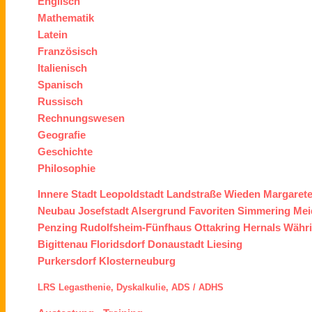
Englisch
Mathematik
Latein
Französisch
Italienisch
Spanisch
Russisch
Rechnungswesen
Geografie
Geschichte
Philosophie
Innere Stadt
Leopoldstadt
Landstraße
Wieden
Margaret
Neubau
Josefstadt
Alsergrund
Favoriten
Simmering
Mei
Penzing
Rudolfsheim-Fünfhaus
Ottakring
Hernals
Währ
Bigittenau
Floridsdorf
Donaustadt
Liesing
Purkersdorf
Klosterneuburg
LRS
Legasthenie,
Dyskalkulie,
ADS /
ADHS