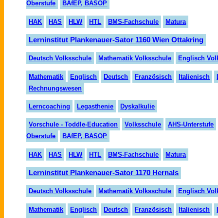
Oberstufe
BAfEP, BASOP
HAK
HAS
HLW
HTL
BMS-Fachschule
Matura
Lerninstitut Plankenauer-Sator 1160 Wien Ottakring
Deutsch Volksschule
Mathematik Volksschule
Englisch Vol
Mathematik
Englisch
Deutsch
Fran
zö
sisch
Italienisch
Rechnungswesen
Lern
coaching
Legasthenie
Dyskalkulie
Vorschule - Toddle-Education
Volksschule
AHS-Unterstufe
Oberstufe
BAfEP, BASOP
HAK
HAS
HLW
HTL
BMS-Fachschule
Matura
Lerninstitut Plankenauer-Sator 1170 Hernals
Deutsch Volksschule
Mathematik Volksschule
Englisch Vol
Mathematik
Englisch
Deutsch
Fran
zö
sisch
Italienisch