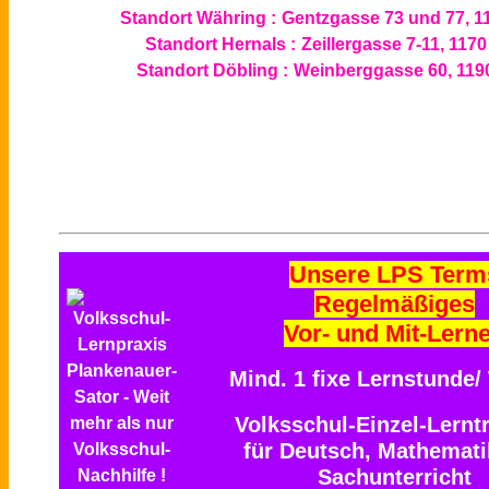
Standort Währing :
Gentzgasse 73 und 77, 1
Standort Hernals :
Zeillergasse 7-11, 117
Standort Döbling :
Weinberggasse 60, 119
Unsere LPS Term
Regelmäßiges
Vor- und Mit-Lern
Mind. 1 fixe Lernstunde
Volksschul-Einzel-Lernt
für Deutsch, Mathemat
Sachunterricht