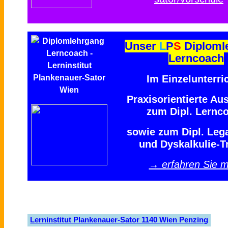
Unser
L
P
S
Diploml
Lerncoach
Im Einzelunterric
Praxisorientierte Au
zum Dipl. Lernc
sowie zum Dipl. Leg
und Dyskalkulie-T
→ erfahren Sie 
Lerninstitut Plankenauer-Sator 1140 Wien Penzing