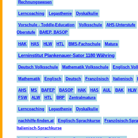
Rechnungswesen
Lerncoaching
Legasthenie
Dyskalkulie
Vorschule - Toddle-Education
Volksschule
AHS-Unterstufe
Oberstufe
BAfEP, BASOP
HAK
HAS
HLW
HTL
BMS-Fachschule
Matura
Lerninstitut Plankenauer-Sator 1180 Währing
Deutsch Volksschule
Mathematik Volksschule
Englisch Vol
Mathematik
Englisch
Deutsch
Französisch
Italienisch
AHS
MS
BAFEP
BASOP
HAK
HAS
AUL
BAK
HLW
FSW
ALW
HTL
BRP
Zentralmatura
Lerncoaching
Legasthenie
Dyskalkulie
nachhilfe-finden.at
Englisch-Sprachkurse
Französisch-Spr
Italienisch-Sprachkurse