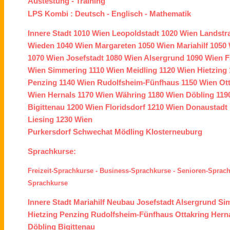
Austestung
-
Training
LPS Kombi :
Deutsch
-
Englisch
-
Mathematik
Innere Stadt
1010 Wien
Leopoldstadt
1020 Wien
Landstr
Wieden
1040 Wien
Margareten
1050 Wien
Mariahilf
1050 
1070 Wien
Josefstadt
1080 Wien
Alsergrund
1090 Wien
F
Wien
Simmering
1110 Wien
Meidling
1120 Wien
Hietzing
Penzing
1140 Wien
Rudolfsheim-Fünfhaus
1150 Wien
Ot
Wien
Hernals
1170 Wien
Währing
1180 Wien
Döbling
119
Bigittenau
1200 Wien
Floridsdorf
1210 Wien
Donaustadt
Liesing
1230 Wien
Purkersdorf
Schwechat
Mödling
Klosterneuburg
Sprachkurse:
Freizeit-Sprachkurse
-
Business-Sprachkurse
-
Senioren-Sprac
Sprachkurse
Innere Stadt
Mariahilf
Neubau
Josefstadt
Alsergrund
Si
Hietzing
Penzing
Rudolfsheim-Fünfhaus
Ottakring
Hern
Döbling
Bigittenau