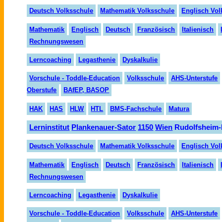
Deutsch Volksschule
Mathematik Volksschule
Englisch Vol
Mathematik
Englisch
Deutsch
Französisch
Italienisch
Rechnungswesen
Lerncoaching
Legasthenie
Dyskalkulie
Vorschule - Toddle-Education
Volksschule
AHS-Unterstufe
Oberstufe
BAfEP, BASOP
HAK
HAS
HLW
HTL
BMS-Fachschule
Matura
Lern
institut
Planken
auer-
Sator
1150
Wien
Rudolfsheim-
Deutsch Volksschule
Mathematik Volksschule
Englisch Vol
Mathematik
Englisch
Deutsch
Fran
zösisch
Italienisch
Rechnungswesen
Lerncoaching
Legasthenie
Dyskalkulie
Vorschule - Toddle-Education
Volksschule
AHS-Unterstufe