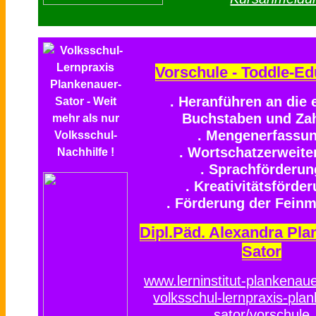
Vorschule - Toddle-Ed
. Heranführen an die 
Buchstaben und Za
. Mengenerfassu
. Wortschatzerweite
. Sprachförderun
. Kreativitätsförde
. Förderung der Feinm
Dipl.Päd. Alexandra Pla
Sator
www.lerninstitut-plankenaue
volksschul-lernpraxis-pla
sator/vorschule