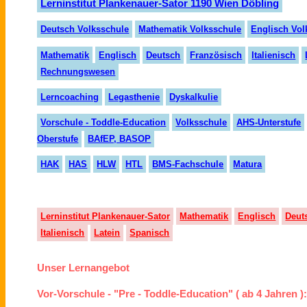
Lerninstitut Plankenauer-Sator 1190 Wien Döbling
Deutsch Volksschule
Mathematik Volksschule
Englisch Vol
Mathematik
Englisch
Deutsch
Französisch
Italienisch
Rechnungswesen
Lerncoaching
Legasthenie
Dyskalkulie
Vorschule - Toddle-Education
Volksschule
AHS-Unterstufe
Oberstufe
BAfEP, BASOP
HAK
HAS
HLW
HTL
BMS-Fachschule
Matura
Lerninstitut Plankenauer-Sator
Mathematik
Englisch
Deut
Italienisch
Latein
Spanisch
Unser Lernangebot
Vor-Vorschule - "Pre - Toddle-Education" ( ab 4 Jahren )