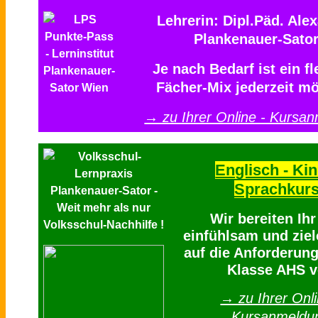
Lehrerin: Dipl.Päd. Ale
Plankenauer-Sato
Je nach Bedarf ist ein fl
Fächer-Mix jederzeit mö
→ zu Ihrer Online - Kursa
Englisch - Kin
Sprachkur
Wir bereiten Ih
einfühlsam und ziel
auf die Anforderung
Klasse AHS v
→ zu Ihrer Onli
Kursanmeldu