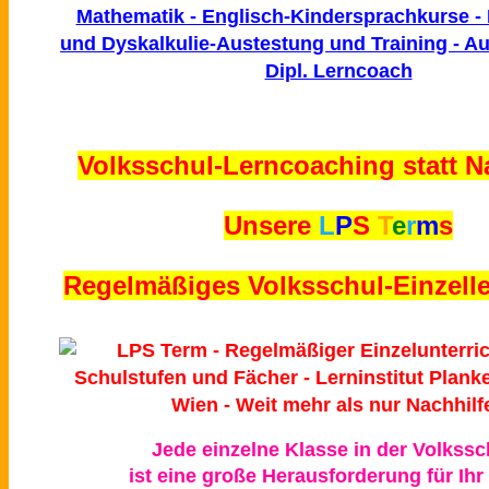
Volksschul-Lerncoaching statt Na
Unsere
L
P
S
T
e
r
m
s
Regelmäßiges Volksschul-Einzelle
Jede einzelne Klasse in der Volkssc
ist eine große Herausforderung für Ihr 