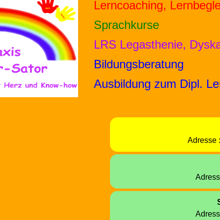
Lern
coaching,
Lern
begle
Sprachkurse
LRS
Legasthenie,
Dyska
Bildungs
beratung
Ausbildung
zum
Dipl.
Le
Adresse 
Adress
Adress