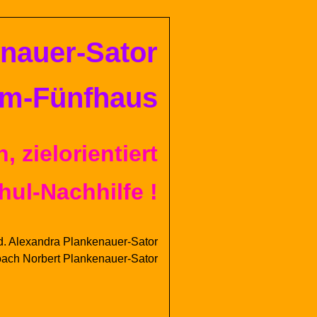
en
auer-
Sator
im-Fünfhaus
, zielorientiert
hul-Nachhilfe !
d.
Alexandra
Plankenauer-
Sator
oach
Norbert
Plankenauer-
Sator