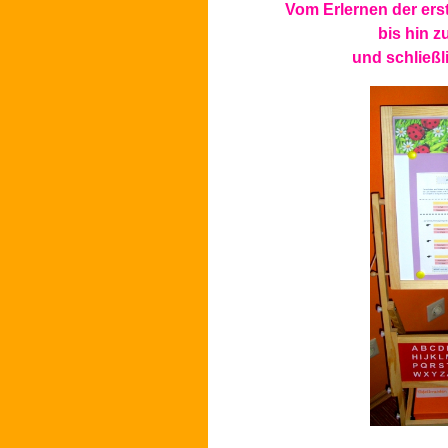
Vom Erlernen der er
bis hin z
und schließli