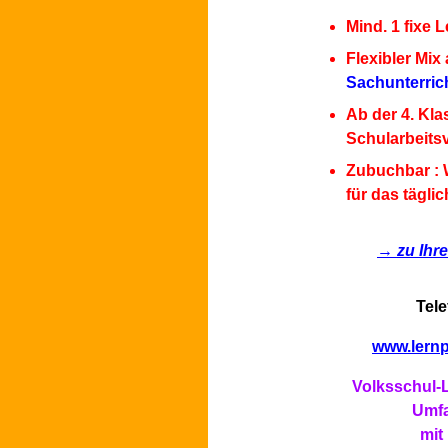
Mind. 1 fixe
Flexibler Mix
Sachunterric
Ab der 4. Kla
Schularbeitsv
Zubuchbar : 
für das tägl
→ zu Ihr
Tele
www.lernp
Volksschul-
Umfa
mit