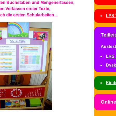
sten Buchstaben und Mengenerfassen,
um Verfassen erster Texte,
ch die ersten Schularbeiten...
LPS 
Teill
Austest
LRS 
Dysk
Kind
Onlin