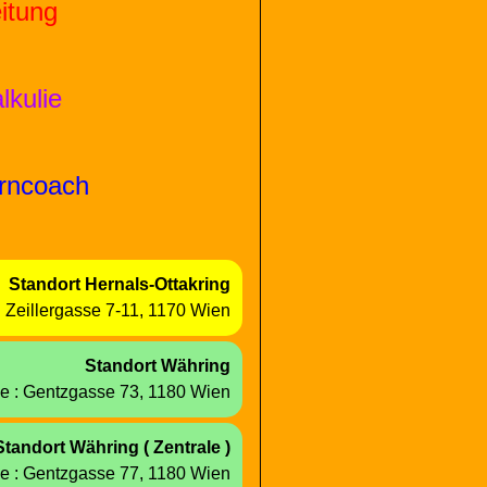
itung
lkulie
rn
coach
Standort
H
e
r
n
a
l
s-Ottakring
:
Z
e
i
l
l
e
r
gasse
7-11,
1170
W
i
e
n
Standort
Währing
e :
Gentzgasse
73,
1180
Wien
Standort
Währing
( Zentrale )
e :
Gentzgasse
77,
1180
Wien