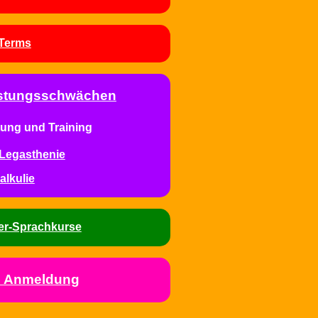
Terms
eistungsschwächen
ung und Training
Legasthenie
alkulie
er-Sprachkurse
e Anmeldung