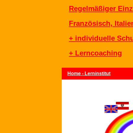
Regelmäßiger Einze
Französisch, Itali
+ individuelle Sch
+ Lerncoaching
Home - Lerninstitut