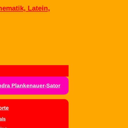
hematik, Latein,
ndra Plankenauer-Sator
orte
als