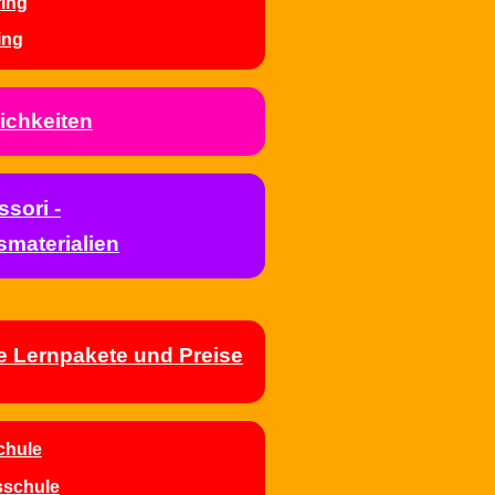
ing
ing
ichkeiten
sori -
smaterialien
e Lernpakete und Preise
chule
sschule