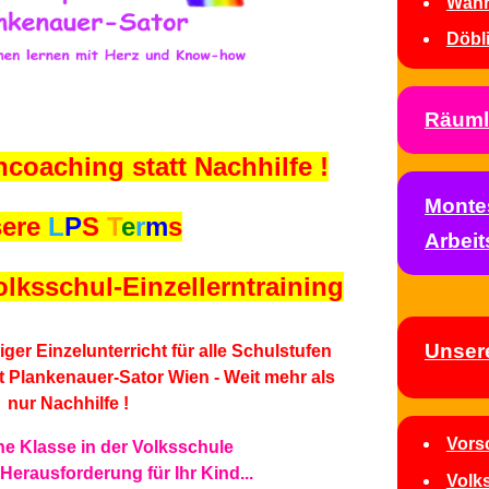
Währ
Döbl
Räuml
coaching statt Nachhilfe !
Montes
sere
L
P
S
T
e
r
m
s
Arbeit
lksschul-Einzellerntraining
Unser
Vors
ne Klasse in der Volksschule
 Herausforderung für Ihr Kind...
Volk