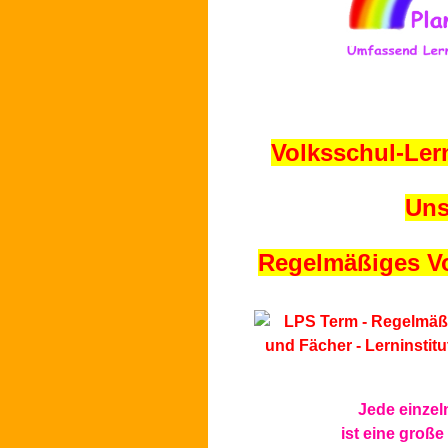
Volksschul-Lern
Un
Regelmäßiges Vo
Jede einzel
ist eine große