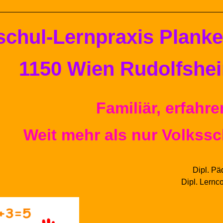
schul-
Lern
praxis
Plank
1150 Wien Rudolfshe
Familiär, erfahren
Weit mehr als nur Volkssc
Dipl.
Pä
Dipl.
Lernc