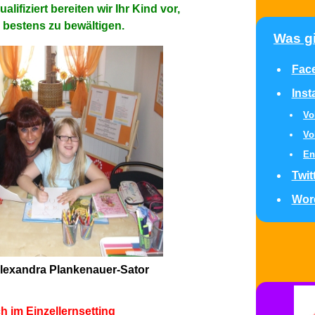
alifiziert bereiten wir Ihr Kind vor,
s bestens zu bewältigen.
Was gi
Fac
Ins
Vo
Vo
En
Twit
Wor
Alexandra Plankenauer-Sator
h im Einzellernsetting