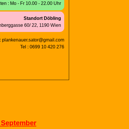
iten
:
Mo - Fr
10.00
-
22.00 Uhr
Stand
ort
D
ö
b
l
i
n
g
nberg
gasse
60/
22,
1190
Wien
 : plankenauer.sator@gmail.com
Tel : 0699 10 420 276
. September