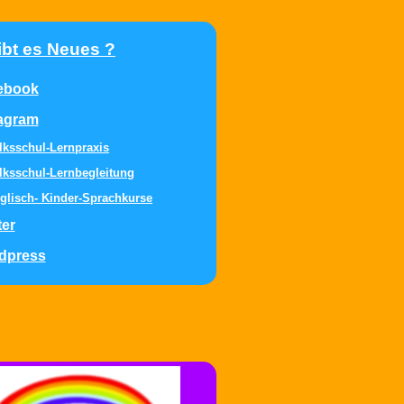
bt es Neues ?
ebook
tagram
lksschul-Lernpraxis
lksschul-Lernbegleitung
glisch- Kinder-Sprachkurse
ter
dpress