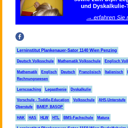
und Dyskalkulie-
→ erfahren Sie
Lerninstitut Plankenauer-Sator 1140 Wien Penzing
Deutsch Volksschule
Mathematik Volksschule
Englisch Vol
Mathematik
Englisch
Deutsch
Französisch
Italienisch
Rechnungswesen
Lerncoaching
Legasthenie
Dyskalkulie
Vorschule - Toddle-Education
Volksschule
AHS-Unterstufe
Oberstufe
BAfEP, BASOP
HAK
HAS
HLW
HTL
BMS-Fachschule
Matura