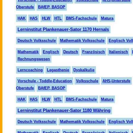
Oberstufe
BAfEP, BASOP
HAK
HAS
HLW
HTL
BMS-Fachschule
Matura
Lerninstitut Plankenauer-Sator 1170 Hernals
Deutsch Volksschule
Mathematik Volksschule
Englisch Vol
Mathematik
Englisch
Deutsch
Fran
zö
sisch
Italienisch
Rechnungswesen
Lerncoaching
Legasthenie
Dyskalkulie
Vorschule - Toddle-Education
Volksschule
AHS-Unterstufe
Oberstufe
BAfEP, BASOP
HAK
HAS
HLW
HTL
BMS-Fachschule
Matura
Lerninstitut Plankenauer-Sator 1180 Währing
Deutsch Volksschule
Mathematik Volksschule
Englisch Vol
Mathematik
Englisch
Deutsch
Französisch
Italienisch