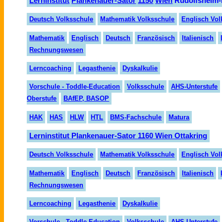
Lern
institut
Planken
auer-
Sator
1150
Wien
Rudolfsheim-
Deutsch Volksschule
Mathematik Volksschule
Englisch Vol
Mathematik
Englisch
Deutsch
Fran
zösisch
Italienisch
Rechnungswesen
Lerncoaching
Legasthenie
Dyskalkulie
Vorschule - Toddle-Education
Volksschule
AHS-Unterstufe
Oberstufe
BAfEP, BASOP
HAK
HAS
HLW
HTL
BMS-Fachschule
Matura
Lerninstitut Plankenauer-Sator 1160 Wien Ottakring
Deutsch Volksschule
Mathematik Volksschule
Englisch Vol
Mathematik
Englisch
Deutsch
Fran
zö
sisch
Italienisch
Rechnungswesen
Lern
coaching
Legasthenie
Dyskalkulie
Vorschule - Toddle-Education
Volksschule
AHS-Unterstufe