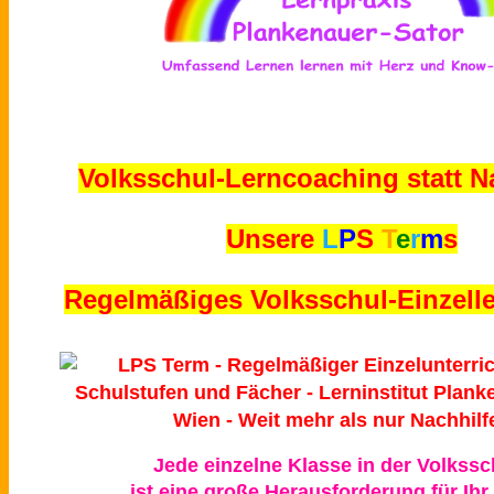
Volksschul-Lerncoaching statt Na
Unsere
L
P
S
T
e
r
m
s
Regelmäßiges Volksschul-Einzelle
Jede einzelne Klasse in der Volkssc
ist eine große Herausforderung für Ihr 