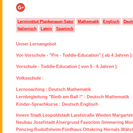
Lerninstitut Plankenauer-Sator
Mathematik
Englisch
Deut
Italienisch
Latein
Spanisch
Unser Lernangebot
Vor-Vorschule - "Pre - Toddle-Education" ( ab 4 Jahren )
Vorschule - Toddle-Education ( von 5 - 6 Jahren ):
Volksschule :
Lerncoaching :
Deutsch
Mathematik
Lernbegleitung "Bleib am Ball !" :
Deutsch
Mathematik
Kinder-Sprachkurse :
Deutsch
Englisch
Innere Stadt
Leopoldstadt
Landstraße
Wieden
Margartet
Neubau
Josefstadt
Alsergrund
Favoriten
Simmering
Mei
Penzing
Rudolfsheim-Fünfhaus
Ottakring
Hernals
Währ