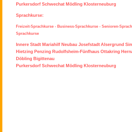
Purkersdorf
Schwechat
Mödling
Klosterneuburg
Sprachkurse:
Freizeit-Sprachkurse
-
Business-Sprachkurse
-
Senioren-Sprac
Sprachkurse
Innere Stadt
Mariahilf
Neubau
Josefstadt
Alsergrund
Si
Hietzing
Penzing
Rudolfsheim-Fünfhaus
Ottakring
Hern
Döbling
Bigittenau
Purkersdorf
Schwechat
Mödling
Klosterneuburg