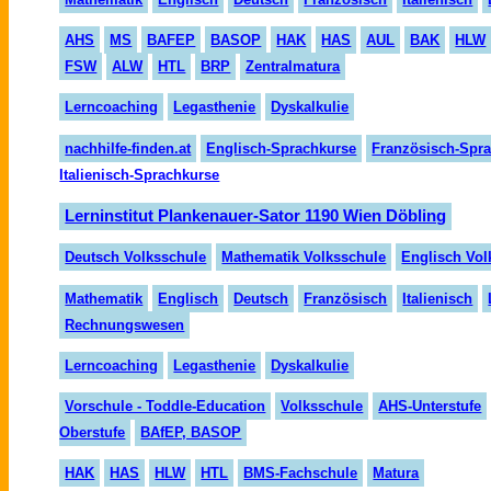
AHS
MS
BAFEP
BASOP
HAK
HAS
AUL
BAK
HLW
FSW
ALW
HTL
BRP
Zentralmatura
Lerncoaching
Legasthenie
Dyskalkulie
nachhilfe-finden.at
Englisch-Sprachkurse
Französisch-Spr
Italienisch-Sprachkurse
Lerninstitut Plankenauer-Sator 1190 Wien Döbling
Deutsch Volksschule
Mathematik Volksschule
Englisch Vol
Mathematik
Englisch
Deutsch
Französisch
Italienisch
Rechnungswesen
Lerncoaching
Legasthenie
Dyskalkulie
Vorschule - Toddle-Education
Volksschule
AHS-Unterstufe
Oberstufe
BAfEP, BASOP
HAK
HAS
HLW
HTL
BMS-Fachschule
Matura