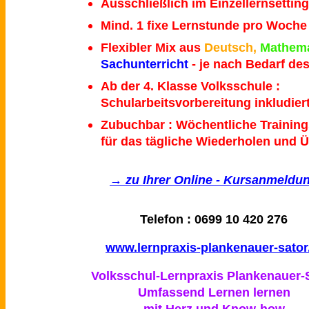
Ausschließlich im Einzellernsetting
Mind. 1 fixe Lernstunde pro Woche
Flexibler Mix aus
Deutsch,
Mathema
Sachunterricht
- je nach Bedarf de
Ab der 4. Klasse Volksschule :
Schularbeitsvorbereitung inkludier
Zubuchbar : Wöchentliche Traini
für das tägliche Wiederholen und 
→ zu Ihrer Online - Kursanmeldu
Telefon : 0699 10 420 276
www.lernpraxis-plankenauer-sator
Volksschul-Lernpraxis Plankenauer-
Umfassend Lernen lernen
mit Herz und Know-how