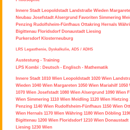
Innere Stadt
Leopoldstadt
Landstraße
Wieden
Margaret
Neubau
Josefstadt
Alsergrund
Favoriten
Simmering
Mei
Penzing
Rudolfsheim-Fünfhaus
Ottakring
Hernals
Währ
Bigittenau
Floridsdorf
Donaustadt
Liesing
Purkersdorf
Klosterneuburg
LRS
Legasthenie,
Dyskalkulie,
ADS /
ADHS
Austestung
-
Training
LPS Kombi :
Deutsch
-
Englisch
-
Mathematik
Innere Stadt
1010 Wien
Leopoldstadt
1020 Wien
Landstr
Wieden
1040 Wien
Margareten
1050 Wien
Mariahilf
1050 
1070 Wien
Josefstadt
1080 Wien
Alsergrund
1090 Wien
F
Wien
Simmering
1110 Wien
Meidling
1120 Wien
Hietzing
Penzing
1140 Wien
Rudolfsheim-Fünfhaus
1150 Wien
Ot
Wien
Hernals
1170 Wien
Währing
1180 Wien
Döbling
119
Bigittenau
1200 Wien
Floridsdorf
1210 Wien
Donaustadt
Liesing
1230 Wien