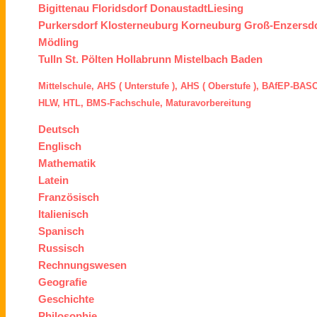
Bigittenau
Floridsdorf
Donaustadt
Liesing
Purkersdorf
Klosterneuburg
Korneuburg
Groß-Enzersd
Mödling
Tulln
St. Pölten
Hollabrunn
Mistelbach
Baden
Mittelschule,
AHS ( Unterstufe ),
AHS ( Oberstufe ),
BAfEP
-
BASO
HLW,
HTL,
BMS
-Fachschule,
Maturavorbereitung
Deutsch
Englisch
Mathematik
Latein
Französisch
Italienisch
Spanisch
Russisch
Rechnungswesen
Geografie
Geschichte
Philosophie