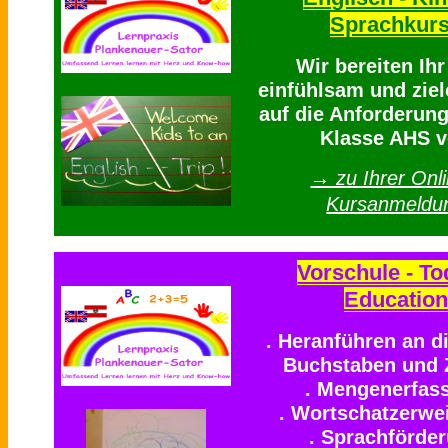
Sprachkur
Wir bereiten Ih
einfühlsam und ziel
auf die Anforderung
Klasse AHS v
→ zu Ihrer Onli
Kursanmeldu
Vorschule - To
Education
. Heranführen an d
Buchstaben und 
. Mengenerfas
. Wortschatzerwe
. Sprachförde