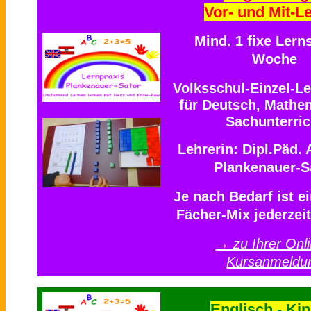
Vor- und Mit-L
Mind. 1 fixe Lern
Woche
Volksschul-Einzel-Le
für Deutsch, Mathe
Sachunterric
Lehrerin: Dipl.Päd.
Plankenauer-S
Je nach Bedarf ist ei
Fächer-Mix jederzei
→ zu Ihrer Onli
Kursanmeldu
Englisch - Kin