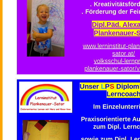
. Kreativitätsför
. Förderung der Fe
Dipl.Päd. Alex
Plankenauer-S
www.lerninstitut-pla
sator.at/
volksschul-lernpr
plankenauer-sator/v
Unser
L
P
S
Diplom
Lerncoac
Im Einzelunterri
Praxisorientierte A
zum Dipl. Lern
sowie zum Dipl. Le