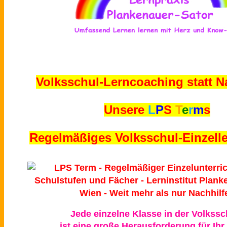
Volksschul-Lerncoaching statt Na
Unsere
L
P
S
T
e
r
m
s
Regelmäßiges Volksschul-Einzelle
Jede einzelne Klasse in der Volkssc
ist eine große Herausforderung für Ihr 