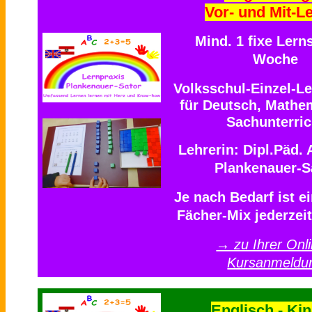
Vor- und Mit-L
Mind. 1 fixe Lern
Woche
Volksschul-Einzel-Le
für Deutsch, Mathe
Sachunterric
Lehrerin: Dipl.Päd.
Plankenauer-S
Je nach Bedarf ist ei
Fächer-Mix jederzei
→ zu Ihrer Onli
Kursanmeldu
Englisch - Kin