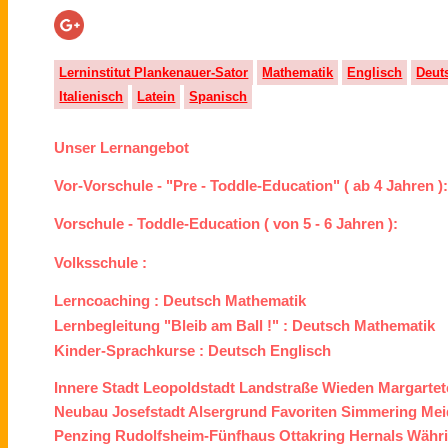
Lerninstitut Plankenauer-Sator
Mathematik
Englisch
Deut
Italienisch
Latein
Spanisch
Unser Lernangebot
Vor-Vorschule - "Pre - Toddle-Education" ( ab 4 Jahren )
Vorschule - Toddle-Education ( von 5 - 6 Jahren ):
Volksschule :
Lerncoaching :
Deutsch
Mathematik
Lernbegleitung "Bleib am Ball !" :
Deutsch
Mathematik
Kinder-Sprachkurse :
Deutsch
Englisch
Innere Stadt
Leopoldstadt
Landstraße
Wieden
Margartet
Neubau
Josefstadt
Alsergrund
Favoriten
Simmering
Mei
Penzing
Rudolfsheim-Fünfhaus
Ottakring
Hernals
Währ