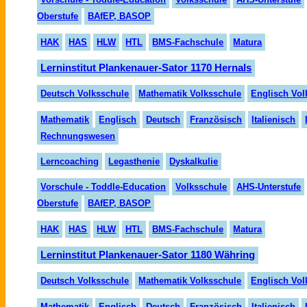
Oberstufe
BAfEP, BASOP
HAK
HAS
HLW
HTL
BMS-Fachschule
Matura
Lerninstitut Plankenauer-Sator 1170 Hernals
Deutsch Volksschule
Mathematik Volksschule
Englisch Vol
Mathematik
Englisch
Deutsch
Fran
zö
sisch
Italienisch
Rechnungswesen
Lerncoaching
Legasthenie
Dyskalkulie
Vorschule - Toddle-Education
Volksschule
AHS-Unterstufe
Oberstufe
BAfEP, BASOP
HAK
HAS
HLW
HTL
BMS-Fachschule
Matura
Lerninstitut Plankenauer-Sator 1180 Währing
Deutsch Volksschule
Mathematik Volksschule
Englisch Vol
Mathematik
Englisch
Deutsch
Französisch
Italienisch