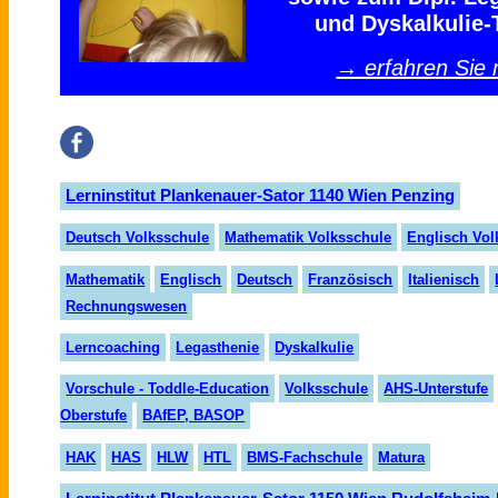
und Dyskalkulie-
→ erfahren Sie
Lerninstitut Plankenauer-Sator 1140 Wien Penzing
Deutsch Volksschule
Mathematik Volksschule
Englisch Vol
Mathematik
Englisch
Deutsch
Französisch
Italienisch
Rechnungswesen
Lerncoaching
Legasthenie
Dyskalkulie
Vorschule - Toddle-Education
Volksschule
AHS-Unterstufe
Oberstufe
BAfEP, BASOP
HAK
HAS
HLW
HTL
BMS-Fachschule
Matura