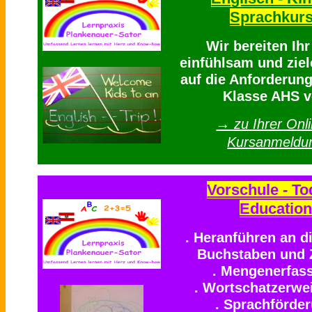
Sprachkur
Wir bereiten Ih
einfühlsam und ziel
auf die Anforderung
Klasse AHS v
→ zu Ihrer Onli
Kursanmeldu
Vorschule - To
Education
. Heranführen an d
Buchstaben und 
. Mengenerfas
. Wortschatzerwe
. Sprachförde