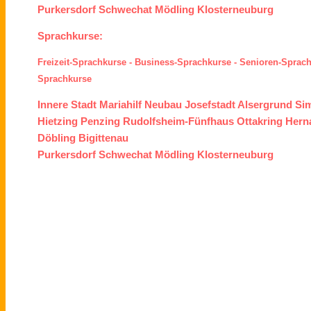
Purkersdorf
Schwechat
Mödling
Klosterneuburg
Sprachkurse:
Freizeit-Sprachkurse
-
Business-Sprachkurse
-
Senioren-Sprac
Sprachkurse
Innere Stadt
Mariahilf
Neubau
Josefstadt
Alsergrund
Si
Hietzing
Penzing
Rudolfsheim-Fünfhaus
Ottakring
Hern
Döbling
Bigittenau
Purkersdorf
Schwechat
Mödling
Klosterneuburg