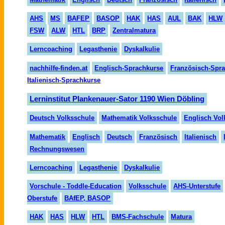
AHS
MS
BAFEP
BASOP
HAK
HAS
AUL
BAK
HLW
FSW
ALW
HTL
BRP
Zentralmatura
Lerncoaching
Legasthenie
Dyskalkulie
nachhilfe-finden.at
Englisch-Sprachkurse
Französisch-Spr
Italienisch-Sprachkurse
Lerninstitut Plankenauer-Sator 1190 Wien Döbling
Deutsch Volksschule
Mathematik Volksschule
Englisch Vol
Mathematik
Englisch
Deutsch
Französisch
Italienisch
Rechnungswesen
Lerncoaching
Legasthenie
Dyskalkulie
Vorschule - Toddle-Education
Volksschule
AHS-Unterstufe
Oberstufe
BAfEP, BASOP
HAK
HAS
HLW
HTL
BMS-Fachschule
Matura