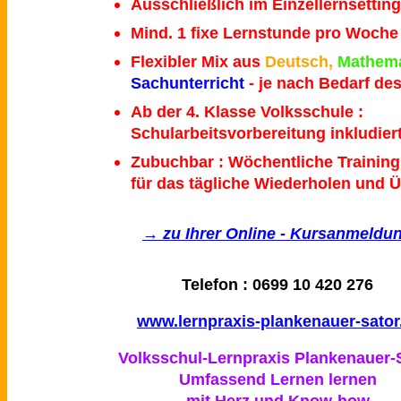
Ausschließlich im Einzellernsetting
Mind. 1 fixe Lernstunde pro Woche
Flexibler Mix aus
Deutsch,
Mathema
Sachunterricht
- je nach Bedarf de
Ab der 4. Klasse Volksschule :
Schularbeitsvorbereitung inkludier
Zubuchbar : Wöchentliche Traini
für das tägliche Wiederholen und 
→ zu Ihrer Online - Kursanmeldu
Telefon : 0699 10 420 276
www.lernpraxis-plankenauer-sator
Volksschul-Lernpraxis Plankenauer-
Umfassend Lernen lernen
mit Herz und Know-how