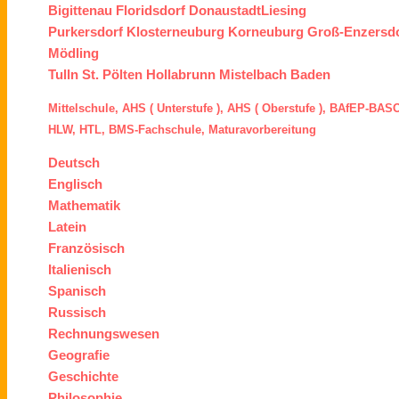
Bigittenau
Floridsdorf
Donaustadt
Liesing
Purkersdorf
Klosterneuburg
Korneuburg
Groß-Enzersd
Mödling
Tulln
St. Pölten
Hollabrunn
Mistelbach
Baden
Mittelschule,
AHS ( Unterstufe ),
AHS ( Oberstufe ),
BAfEP
-
BASO
HLW,
HTL,
BMS
-Fachschule,
Maturavorbereitung
Deutsch
Englisch
Mathematik
Latein
Französisch
Italienisch
Spanisch
Russisch
Rechnungswesen
Geografie
Geschichte
Philosophie