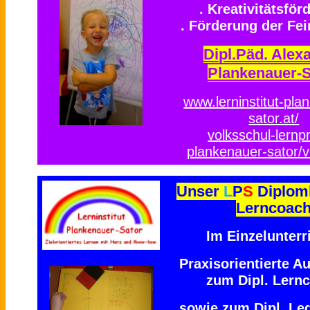
. Kreativitätsför
. Förderung der Fe
Dipl.Päd. Alex
Plankenauer-S
www.lerninstitut-pla
sator.at/
volksschul-lernpr
plankenauer-sator/v
Unser
L
P
S
Diplom
Lerncoac
Im Einzelunterri
Praxisorientierte A
zum Dipl. Lern
sowie zum Dipl. Le