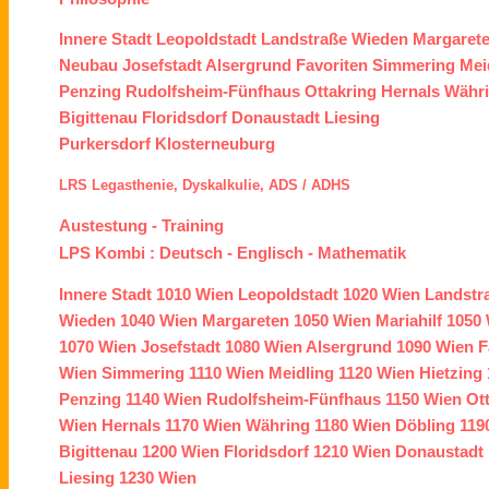
Innere Stadt
Leopoldstadt
Landstraße
Wieden
Margaret
Neubau
Josefstadt
Alsergrund
Favoriten
Simmering
Mei
Penzing
Rudolfsheim-Fünfhaus
Ottakring
Hernals
Währ
Bigittenau
Floridsdorf
Donaustadt
Liesing
Purkersdorf
Klosterneuburg
LRS
Legasthenie,
Dyskalkulie,
ADS /
ADHS
Austestung
-
Training
LPS Kombi :
Deutsch
-
Englisch
-
Mathematik
Innere Stadt
1010 Wien
Leopoldstadt
1020 Wien
Landstr
Wieden
1040 Wien
Margareten
1050 Wien
Mariahilf
1050 
1070 Wien
Josefstadt
1080 Wien
Alsergrund
1090 Wien
F
Wien
Simmering
1110 Wien
Meidling
1120 Wien
Hietzing
Penzing
1140 Wien
Rudolfsheim-Fünfhaus
1150 Wien
Ot
Wien
Hernals
1170 Wien
Währing
1180 Wien
Döbling
119
Bigittenau
1200 Wien
Floridsdorf
1210 Wien
Donaustadt
Liesing
1230 Wien